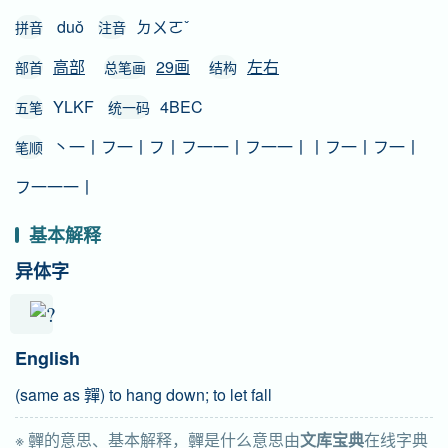
duǒ
ㄉㄨㄛˇ
拼音
注音
高部
29画
左右
部首
总笔画
结构
YLKF
4BEC
五笔
统一码
丶一丨フ一丨フ丨フ一一丨フ一一丨丨フ一丨フ一丨
笔顺
フ一一一丨
基本解释
异体字
English
(same as 嚲) to hang down; to let fall
※ 䯬的意思、基本解释，䯬是什么意思由
文库宝典
在线字典