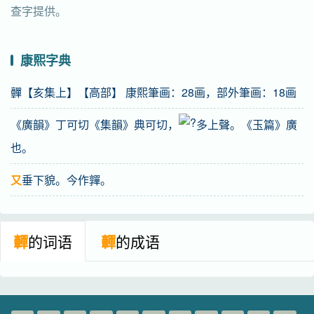
查字提供。
康熙字典
䯬【亥集上】【高部】 康熙筆画：28画，部外筆画：18画
《廣韻》丁可切《集韻》典可切，
多上聲。《玉篇》廣
也。
又
垂下貌。今作嚲。
䯬
的词语
䯬
的成语