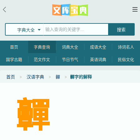
字典大全
首页
字典查询
词典大全
成语大全
诗词名人
国学古籍
范文作文
节日节气
英语词典
民俗文化
首页
汉语字典
䯬
䯬字的解释
䯬