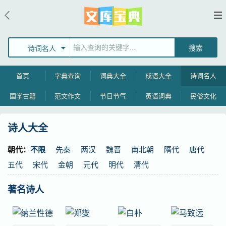
诗词名人
首页
字典查询
词典大全
成语大全
诗词名人
国学古籍
范文作文
节日节气
英语词典
民俗文化
诗人大全
朝代：
不限
先秦
两汉
魏晋
南北朝
隋代
唐代
五代
宋代
金朝
元代
明代
清代
著名诗人