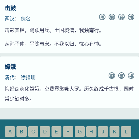
击鼓
原
繁
译
拼
两汉
：
佚名
击鼓其镗，踊跃用兵。土国城漕，我独南行。
从孙子仲，平陈与宋。不我以归，忧心有忡。
嫦娥
原
繁
拼
清代
：
徐搢珊
悔经窃药化嫦娥，空费霓裳咏大罗。历久终成千古恨，圆时
常少缺时多。
A
B
C
D
E
F
G
H
J
K
L