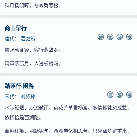
秋月扬明晖，冬岭秀寒松。
商山早行
原
繁
译
拼
唐代
：
温庭筠
晨起动征铎，客行悲故乡。
鸡声茅店月，人迹板桥霜。
踏莎行·闲游
原
繁
拼
宋代
：
刘将孙
水际轻烟，沙边微雨。荷花芳草垂杨渡。多情移徙忽成愁，
依稀恰是西湖路。
血染红笺，泪题锦句。西湖岂忆相思苦。只应幽梦解重来，