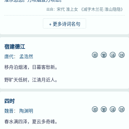
宋代
淮上女
《减字木兰花·淮山隐隐》
出自：
+ 更多诗词名句
宿建德江
原
繁
译
拼
唐代
：
孟浩然
移舟泊烟渚，日暮客愁新。
野旷天低树，江清月近人。
四时
原
繁
译
拼
魏晋
：
陶渊明
春水满四泽，夏云多奇峰。