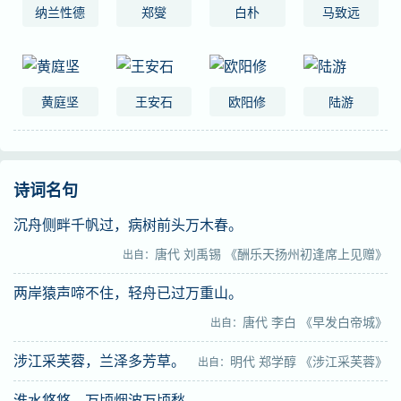
纳兰性德
郑燮
白朴
马致远
黄庭坚
王安石
欧阳修
陆游
诗词名句
沉舟侧畔千帆过，病树前头万木春。
唐代
刘禹锡
《酬乐天扬州初逢席上见赠》
出自：
两岸猿声啼不住，轻舟已过万重山。
唐代
李白
《早发白帝城》
出自：
涉江采芙蓉，兰泽多芳草。
明代
郑学醇
《涉江采芙蓉》
出自：
淮水悠悠。万顷烟波万顷愁。