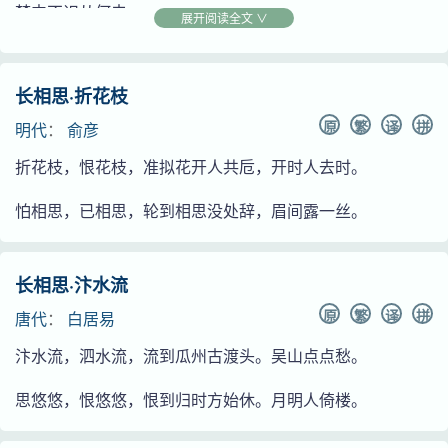
梦中不识从何去。
展开阅读全文 ∨
长相思·折花枝
原
繁
译
拼
明代
：
俞彦
折花枝，恨花枝，准拟花开人共卮，开时人去时。
怕相思，已相思，轮到相思没处辞，眉间露一丝。
长相思·汴水流
原
繁
译
拼
唐代
：
白居易
汴水流，泗水流，流到瓜州古渡头。吴山点点愁。
思悠悠，恨悠悠，恨到归时方始休。月明人倚楼。