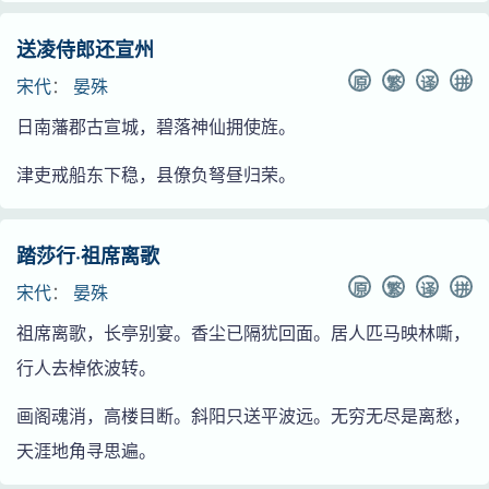
送凌侍郎还宣州
原
繁
译
拼
宋代
：
晏殊
日南藩郡古宣城，碧落神仙拥使旌。
津吏戒船东下稳，县僚负弩昼归荣。
踏莎行·祖席离歌
原
繁
译
拼
宋代
：
晏殊
祖席离歌，长亭别宴。香尘已隔犹回面。居人匹马映林嘶，
行人去棹依波转。
画阁魂消，高楼目断。斜阳只送平波远。无穷无尽是离愁，
天涯地角寻思遍。