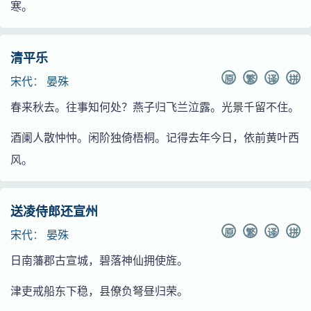
寒。
清平乐
原
繁
译
拼
宋代
：
晏殊
春来秋去。往事知何处？燕子归飞兰泣露。光景千留不住。
酒阑人散忡忡。闲阶独倚梧桐。记得去年今日，依前黄叶西
风。
送凌侍郎还宣州
原
繁
译
拼
宋代
：
晏殊
日南藩郡古宣城，碧落神仙拥使旌。
津吏戒船东下稳，县僚负弩昼归荣。