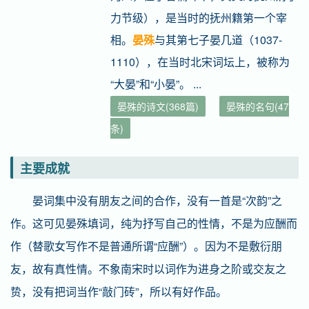
力节级），是当时的抚州籍第一个宰
相。
晏殊
与其第七子晏几道（1037-
1110），在当时北宋词坛上，被称为
“大晏”和“小晏”。 ...
晏殊的诗文(368篇)
晏殊的名句(47
条)
主要成就
晏词集中没有朋友之间的合作，没有一首是“次韵”之
作。这可见晏殊填词，纯为抒写自己的性情，不是为应酬而
作（替歌女写作不是普通所谓“应酬”）。因为不是敷衍朋
友，故有真性情。不象南宋时以词作为进身之阶或交友之
贽，没有把词当作“敲门砖”，所以有好作品。