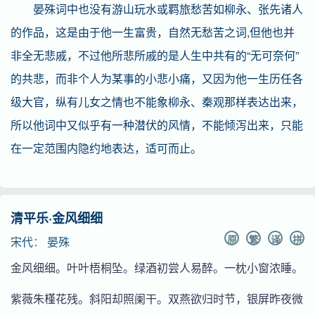
晏殊词中也没有游山玩水或羁旅愁苦如柳永、张先诸人
的作品，这是由于他一生富贵，自然无愁苦之词,但他也并
非全无悲戚，不过他所悲所戚的是人生中共有的“无可奈何”
的共悲，而非个人为某事的小悲小痛，又因为他一生历任各
级大官，纵有儿女之情也不能象柳永、秦观那样表达出来，
所以他词中又似乎有一种潜伏的风情，不能倾泻出来，只能
在一定范围内隐约地表达，适可而止。
清平乐·金风细细
原
繁
译
拼
宋代
：
晏殊
金风细细。叶叶梧桐坠。绿酒初尝人易醉。一枕小窗浓睡。
紫薇朱槿花残。斜阳却照阑干。双燕欲归时节，银屏昨夜微