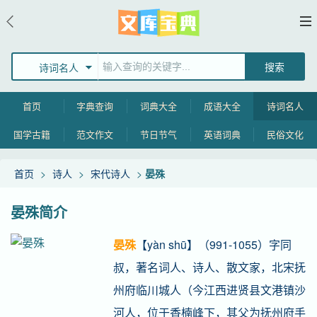
诗词名人
首页
字典查询
词典大全
成语大全
诗词名人
国学古籍
范文作文
节日节气
英语词典
民俗文化
首页
>
诗人
>
宋代诗人
>
晏殊
晏殊简介
晏殊
【yàn shū】（991-1055）字同
叔，著名词人、诗人、散文家，北宋抚
州府临川城人（今江西进贤县文港镇沙
河人，位于香楠峰下，其父为抚州府手