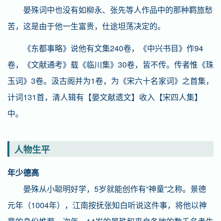
晏殊词中也没有如柳永、张先等人作品中的那种羁旅愁
苦，这是由于他一生富贵，仕途坦荡决定的。
《东都事略》说他有文集240卷，《中兴书目》作94
卷，《文献通考》载《临川集》30卷，皆不传。传者惟《珠
玉词》3卷。汲古阁并为1卷，为《宋六十名家词》之首集，
计词131首，清人辑有【晏文献遗文】收入【宋四人集】
中。
人物生平
年少德高
晏殊从小聪明好学，5岁就能创作有“神童”之称。景德
元年（1004年），江南按抚张知白听说这件事，将他以神