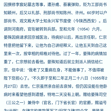
因撰修李宸妃墓志等事，遭孙甫、蔡襄弹劾，贬为工部尚书
知颖州，后又以礼部、刑部尚书知陈州、许州。60岁时以户
部尚书、观文殿大学士知永兴军节度使（今陕西西安）。后
调到河南府，官衔被转到兵部。至和元年（1054）六月，
晏殊因病请求回京城医治，待病好以后，再出京任职，仁宗
特意把他留下来，让他为自己讲经释义，让他五天到自己这
里来一次，按宰相的规格对待他。过了一年，晏殊的病情加
重了，仁宗想前去看他。晏殊知道后就立刻派人捎信给仁
宗，信中说：“我老了又重病在身，不能做事了，不值得被
陛下您担心了。”不久即于至和二年正月二十八日（1055年2
月27日）去世。仁宗虽然亲自前去哀悼，但仍因没能在他卧
病时来看望他感到遗憾，特地二天没有上朝。赠给晏殊司空
（三公之一）兼侍中（官名，门下省长官）的官爵，赐谥号
为“元献”，在碑文的首款篆写了“旧学之碑”四个字。晏殊虽