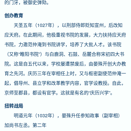
的门牙，被御史弹劾。
创办教育
天圣五年（1027年），以刑部侍郎贬知宣州，后改知
应天府。在此期间，他极重视书院的发展，大力扶持应天府
书院，力邀范仲淹到书院讲学，培养了大批人才。该书院
（又称“睢阳书院”）与白鹿洞、石鼓、岳麓合称宋初四大书
院。这是自五代以来，学校屡遭禁废后，由晏殊开创大办教
育之先河。庆历三年在宰相任上时，又与枢密副使范仲淹一
起，倡导州、县立学和改革教学内容，官学设教授。自此，
京师至郡县，都设有官学。这就是有名的“庆历兴学”。
扭转战局
明道元年（1032年），晏殊升任参知政事（副宰相）
加尚书左丞。第二年