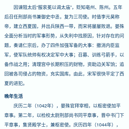
因谏阻太后“服衮冕以谒太庙”，贬知亳州、陈州。五年
后召任刑部尚书兼御史中丞，复为三司使。时值李元昊称
帝，建立西夏国，并出兵陕西一带，而宋将屡屡败退。晏殊
全面分析当时的军事形势，从失利中找原因，针对存在的问
题，奏请仁宗后，办了四件加强军备的大事：撤消内臣监
军，使军队统帅有权决定军中大事；召募、训练弓箭手，以
备作战之用；清理宫中长期积压的财物，资助边关军饷；追
回被各司侵占的物资，充实国库。由此，宋军很快平定了西
夏的进犯。
晚年生活
庆历二年（1042年），晏殊官拜宰相，以枢密使加平
章事。第二年，以检校太尉刑部尚书同平章事，晋中书门下
平章事，集贤殿学士，兼枢密使。庆历四年（1044年），