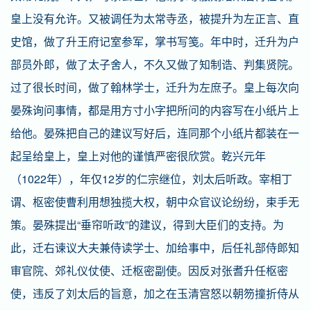
皇上没有允许。又被调任为太常寺丞，被提升为左正言、直
史馆，做了升王府记室参军，掌书写笺。年中时，迁升为户
部员外郎，做了太子舍人，不久又做了知制诰、判集贤院。
过了很长时间，做了翰林学士，迁升为左庶子。皇上每次向
晏殊询问事情，都是用方寸小字把所问的内容写在小纸片上
给他。晏殊把自己的建议写好后，连同那个小纸片都装在一
起呈给皇上，皇上对他的谨慎严密很欣赏。乾兴元年
（1022年），年仅12岁的仁宗继位，刘太后听政。宰相丁
谓、枢密使曹利用想独揽大权，朝中众官议论纷纷，束手无
策。晏殊提出“垂帘听政”的建议，得到大臣们的支持。为
此，迁右谏议大夫兼侍读学士、加给事中，后任礼部侍郎知
审官院、郊礼仪仗使、迁枢密副使。因反对张耆升任枢密
使，违反了刘太后的旨意，加之在玉清宫怒以朝笏撞折侍从