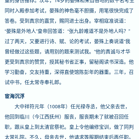
童的身份推荐。次年，14岁的晏殊和来自各地的数千名考生
同时入殿参加考试，晏殊的神色毫不胆摄，用笔很快完成了
答卷。受到真宗的嘉赏，赐同进士出身。宰相寇准说道：
“晏殊是外地人”皇帝回答道：“张九龄难道不是外地人吗？”
过了两天，又要进行诗、赋、论的考试，晏殊上奏说道“我
曾经做过这些题，请用别的题来测试我。”他的真诚与才华
更受到真宗的赞赏，授其秘书省正事，留秘阁读书深造。他
学习勤奋，交友持重，深得直使馆陈彭年的器重。三年，召
试中书，任太常寺奉礼郎。
宦海沉浮
大中祥符元年（1008年）任光禄寺丞，他父亲去世，
他回到临川（今江西抚州）服丧，服丧期未了就被召回任
职，跟从皇上到太清官祭祀。皇上令他编修宝训，做了同判
太常礼院。不久，母亲去世，他请求等服期结束后再任职。