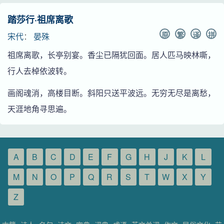
踏莎行·祖席离歌
原
繁
译
拼
宋代
：
晏殊
祖席离歌，长亭别宴。香尘已隔犹回面。居人匹马映林嘶，
行人去棹依波转。
画阁魂消，高楼目断。斜阳只送平波远。无穷无尽是离愁，
天涯地角寻思遍。
A
B
C
D
E
F
G
H
J
K
L
M
N
O
P
Q
R
S
T
W
X
Y
Z