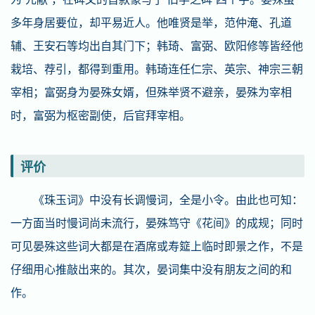
多年身居要位，却平易近人。他唯贤是举，范仲淹、孔道
辅、王安石等均出自其门下；韩琦、富弼、欧阳修等皆经他
栽培、荐引，都得到重用。韩琦连任仁宗、英宗、神宗三朝
宰相；富弼身为晏殊女婿，但殊举贤不避亲，晏殊为宰相
时，富弼为枢密副使，后官拜宰相。
评价
《珠玉词》中没有长调慢词，全是小令。由此也可知：
一方面当时慢词尚未流行，晏殊笃守《花间》的成规；同时
可见晏殊这些词大都是在酒席或寿筵上临时即景之作，不是
仔细用心推敲出来的。其次，晏词集中没有朋友之间的和
作。