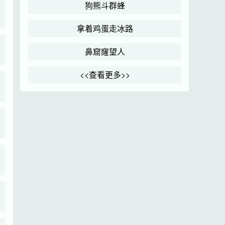
狗熊斗群蜂
拿着鸡蛋走冰路
鼻窟窿望人
<<查看更多>>