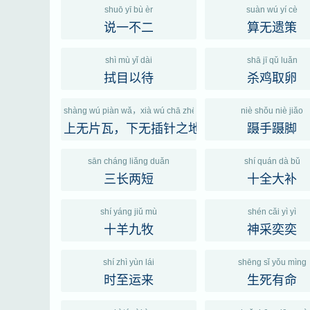
shuō yī bù èr
suàn wú yí cè
说一不二
算无遗策
shì mù yǐ dài
shā jī qǔ luǎn
拭目以待
杀鸡取卵
shàng wú piàn wǎ，xià wú chā zhēn zhī dì
niè shǒu niè jiǎo
上无片瓦，下无插针之地
蹑手蹑脚
sān cháng liǎng duǎn
shí quán dà bǔ
三长两短
十全大补
shí yáng jiǔ mù
shén cǎi yì yì
十羊九牧
神采奕奕
shí zhì yùn lái
shēng sǐ yǒu mìng
时至运来
生死有命