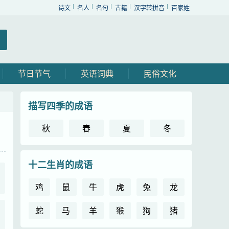
诗文
名人
名句
古籍
汉字转拼音
百家姓
节日节气
英语词典
民俗文化
描写四季的成语
秋
春
夏
冬
十二生肖的成语
鸡
鼠
牛
虎
兔
龙
蛇
马
羊
猴
狗
猪