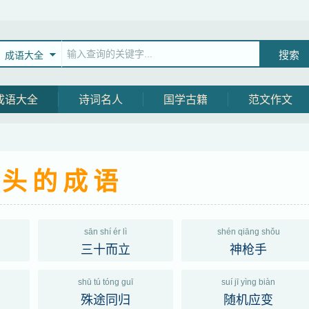
成语大全
成语大全
诗词名人
国学古籍
范文作文
开头的成语
sān shí ér lì
shén qiāng shǒu
三十而立
神枪手
shū tú tóng guī
suí jī yìng biàn
殊途同归
随机应变