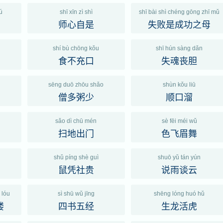
ú
shī xīn zì shì
shī bài shì chéng gōng zhī mǔ
师心自是
失败是成功之母
shí bù chōng kǒu
shī hún sàng dǎn
食不充口
失魂丧胆
sēng duō zhōu shǎo
shùn kǒu liū
僧多粥少
顺口溜
sǎo dì chū mén
sè fēi méi wǔ
扫地出门
色飞眉舞
shǔ píng shè guì
shuō yǔ tán yún
鼠凭社贵
说雨谈云
 lóu
sì shū wǔ jīng
shēng lóng huó hǔ
楼
四书五经
生龙活虎