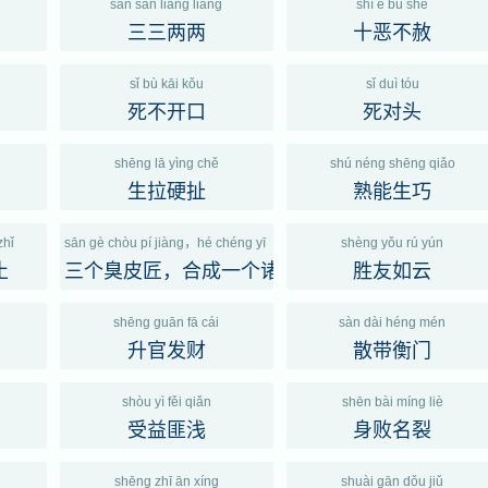
sān sān liǎng liǎng
shí è bù shè
三三两两
十恶不赦
sǐ bù kāi kǒu
sǐ duì tóu
死不开口
死对头
shēng lā yìng chě
shú néng shēng qiǎo
生拉硬扯
熟能生巧
zhǐ
sān gè chòu pí jiàng，hé chéng yī gè zhū gě liàng
shèng yǒu rú yún
止
三个臭皮匠，合成一个诸葛亮
胜友如云
shēng guān fā cái
sàn dài héng mén
升官发财
散带衡门
shòu yì fěi qiǎn
shēn bài míng liè
受益匪浅
身败名裂
shēng zhī ān xíng
shuài gān dǒu jiǔ