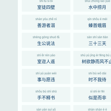
shì tú sì bì
shuǐ zhōng lāo yuè
室徒四壁
水中捞月
shàn yóu zhě nì
qín shǒu é méi
善游者溺
螓首蛾眉
shēng gōng shuō fǎ
sān shí sān tiān
生公说法
三十三天
shì ěr rén yáo
shù yù jìng ér fēng bù 
室迩人遥
树欲静而风不
shì yú yuàn wéi
shí bù wǒ dài
事与愿违
时不我待
shǒu bù shì shū
sì shì ér fēi
手不释书
似是而非
sàn yán suì yǔ
shàn shàn è è