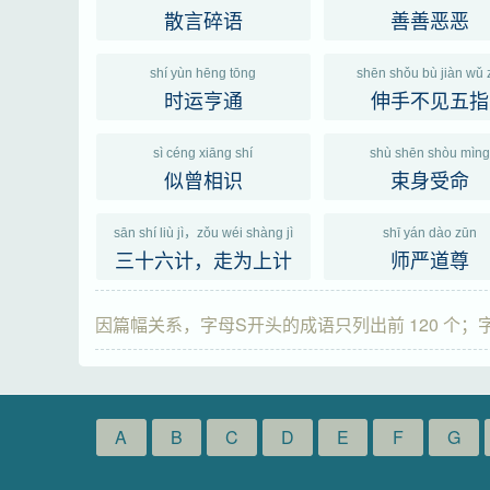
散言碎语
善善恶恶
shí yùn hēng tōng
shēn shǒu bù jiàn wǔ 
时运亨通
伸手不见五指
sì céng xiāng shí
shù shēn shòu mìn
似曾相识
束身受命
sān shí liù jì，zǒu wéi shàng jì
shī yán dào zūn
三十六计，走为上计
师严道尊
因篇幅关系，字母S开头的成语只列出前 120 个
A
B
C
D
E
F
G