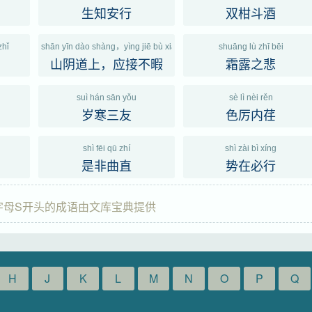
生知安行
双柑斗酒
zhǐ
shān yīn dào shàng，yìng jiē bù xiá
shuāng lù zhī bēi
山阴道上，应接不暇
霜露之悲
g
suì hán sān yǒu
sè lì nèi rěn
岁寒三友
色厉内荏
shì fēi qū zhí
shì zài bì xíng
是非曲直
势在必行
；字母S开头的成语由文库宝典提供
H
J
K
L
M
N
O
P
Q