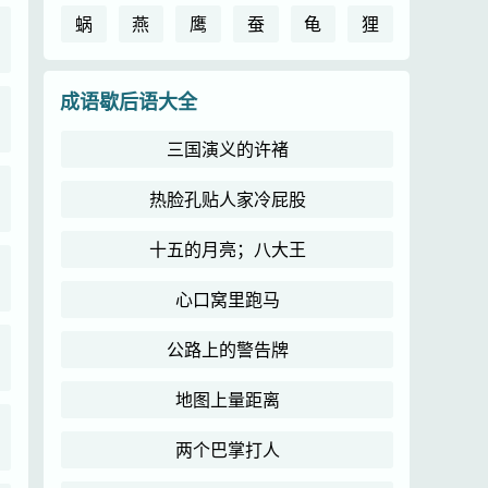
蜗
燕
鹰
蚕
龟
狸
成语歇后语大全
三国演义的许褚
热脸孔贴人家冷屁股
十五的月亮；八大王
心口窝里跑马
公路上的警告牌
地图上量距离
两个巴掌打人