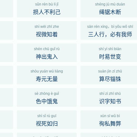
sǔn rén bù lì jǐ
shéng jù mù duàn
损人不利己
绳锯木断
shì wēi zhī zhe
sān rén xíng，bì yǒu wǒ shī
视微知着
三人行，必有我师
shén chū guǐ rù
shí yì shì biàn
神出鬼入
时易世变
shòu yuán wú liàng
suàn jìn zī zhū
寿元无量
算尽锱铢
sè zhōng è guǐ
shí zì zhī shū
色中饿鬼
识字知书
shì sǐ rú guī
xùn sī wǔ bì
视死如归
徇私舞弊