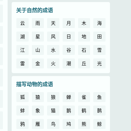
关于自然的成语
云
雨
天
月
木
海
湖
星
风
日
地
田
江
山
水
谷
石
雪
雷
金
火
潮
丘
光
描写动物的成语
狐
猿
狼
蝉
雀
鱼
蚌
象
猫
鹅
鹤
鹊
鸦
雁
鸟
鸠
熊
鲸