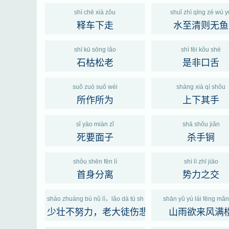
shì chē xià zǒu
shuǐ zhì qīng zé wú y
释车下走
水至清则无鱼
shí kū sōng lǎo
shì fēi kǒu shé
石枯松老
是非口舌
suǒ zuò suǒ wéi
shàng xià qí shǒu
所作所为
上下其手
sǐ yào miàn zǐ
shā shǒu jiǎn
死要面子
杀手锏
shǒu shēn fēn lí
shì lì zhī jiāo
首身分离
势力之交
shào zhuàng bù nǔ lì，lǎo dà tú shāng bēi
shān yǔ yù lái fēng mǎn
少壮不努力，老大徒伤悲
山雨欲来风满