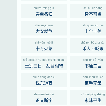
shí zhì míng guī
shì bù kě dāng
实至名归
势不可当
shě ān jiù wēi
shí quán shí měi
舍安就危
十全十美
shí wàn huǒ jí
shā rén bù zhǎ yǎn
十万火急
杀人不眨眼
shì bié sān rì，guā mù xiāng dài
shū tōng èr yǒu
士别三日，刮目相待
书通二酉
shuō dōng dào xī
shù shǒu wú cè
说东道西
束手无策
shí wén duàn zì
sù mèi píng shēng
识文断字
素昧平生