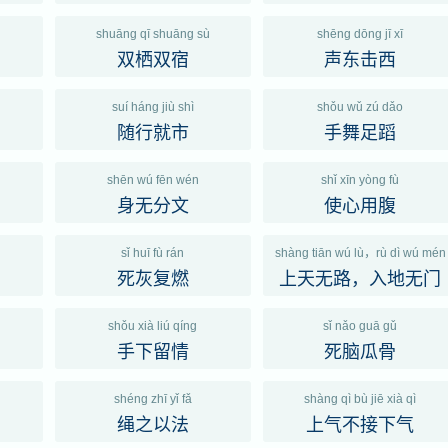
shuāng qī shuāng sù
shēng dōng jī xī
双栖双宿
声东击西
suí háng jiù shì
shǒu wǔ zú dǎo
随行就市
手舞足蹈
shēn wú fēn wén
shǐ xīn yòng fù
身无分文
使心用腹
sǐ huī fù rán
shàng tiān wú lù，rù dì wú mén
死灰复燃
上天无路，入地无门
shǒu xià liú qíng
sǐ nǎo guā gǔ
手下留情
死脑瓜骨
shéng zhī yǐ fǎ
shàng qì bù jiē xià qì
绳之以法
上气不接下气