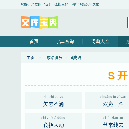
您好，亲爱的宝友！ 弘扬文化，筑牢传统文化之根
首页
字典查询
词典大全
主页
成语词典
S成语
S
shǐ zhì bù yú
shuāng fú yī yàn
矢志不渝
双凫一雁
shí zhǐ dà dòng
sī lái xiàn qù
食指大动
丝来线去