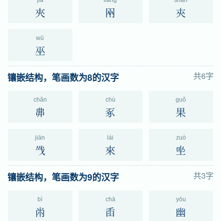
jiā
liǎng
shǎn
夾
㒳
㚒
wū
巫
共6字
镶嵌结构，笔画数为8的汉字
chǎn
chù
guǒ
丳
豖
果
jiān
lái
zuò
㦰
來
㘴
共3字
镶嵌结构，笔画数为9的汉字
bì
chā
yōu
㡀
臿
幽