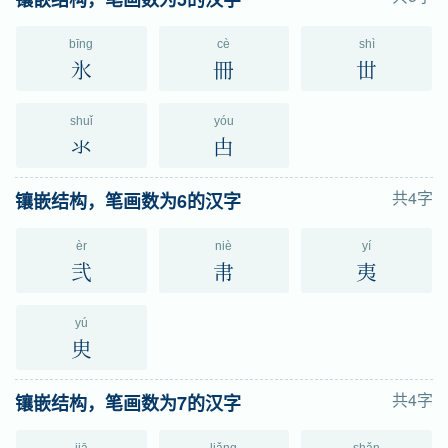
bīng
cè
shì
氷
冊
丗
shuǐ
yóu
氺
甴
共4字
镶嵌结构，笔画数为6的汉字
èr
niè
yí
弐
帇
夷
yú
㬰
共4字
镶嵌结构，笔画数为7的汉字