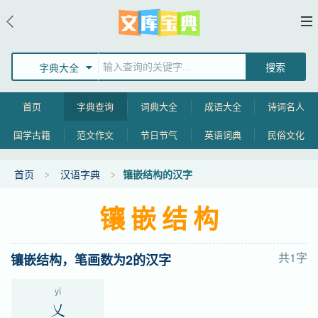
字典大全
首页
字典查询
词典大全
成语大全
诗词名人
国学古籍
范文作文
节日节气
英语词典
民俗文化
首页
汉语字典
镶嵌结构的汉字
镶嵌结构
共1字
镶嵌结构，笔画数为2的汉字
yì
乂