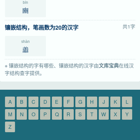
bīn
豳
共1字
镶嵌结构，笔画数为20的汉字
shàn
譱
※ 镶嵌结构的字有哪些、镶嵌结构的汉字由
文库宝典
在线汉
字结构查字提供。
A
B
C
D
E
F
G
H
J
K
L
M
N
O
P
Q
R
S
T
W
X
Y
Z