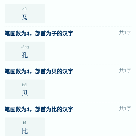
gǔ
夃
共1字
笔画数为4，部首为子的汉字
kǒng
孔
共1字
笔画数为4，部首为贝的汉字
bèi
贝
共1字
笔画数为4，部首为比的汉字
bǐ
比