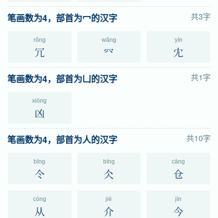
共3字
笔画数为4，部首为冖的汉字
rǒng
wǎng
yín
冗
㓁
冘
共1字
笔画数为4，部首为凵的汉字
xiōng
凶
共10字
笔画数为4，部首为人的汉字
bīng
bīng
cāng
仒
仌
仓
cóng
jiè
jīn
从
介
今