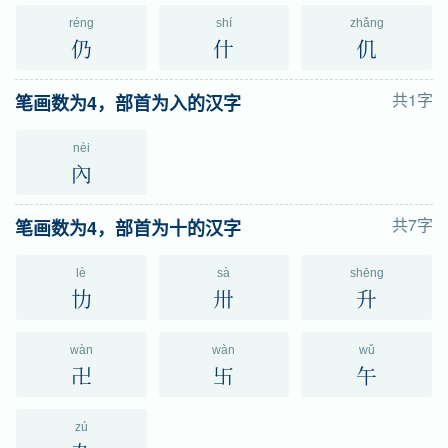
réng
shí
zhǎng
仍
什
仉
共1字
笔画数为4，部首为入的汉字
nèi
內
共7字
笔画数为4，部首为十的汉字
lè
sà
shēng
㔹
卅
升
wàn
wàn
wǔ
卍
卐
午
zú