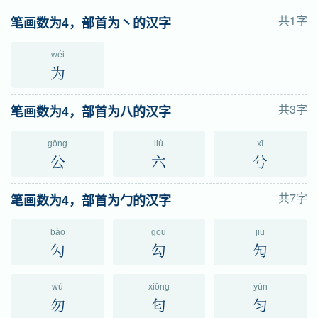
共1字
笔画数为4，部首为丶的汉字
wéi
为
共3字
笔画数为4，部首为八的汉字
gōng
liù
xī
公
六
兮
共7字
笔画数为4，部首为勹的汉字
bào
gōu
jiū
勽
勾
勼
wù
xiōng
yún
勿
匂
匀