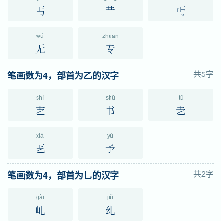
丐
龷
丏
wú
zhuān
无
专
共5字
笔画数为4，部首为乙的汉字
shì
shū
tǔ
㐊
书
㐋
xià
yú
乤
予
共2字
笔画数为4，部首为乚的汉字
gài
jiǔ
乢
乣