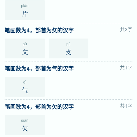
piàn
片
共2字
笔画数为4，部首为攵的汉字
pū
pū
攵
攴
共1字
笔画数为4，部首为气的汉字
qì
气
共1字
笔画数为4，部首为欠的汉字
qiàn
欠