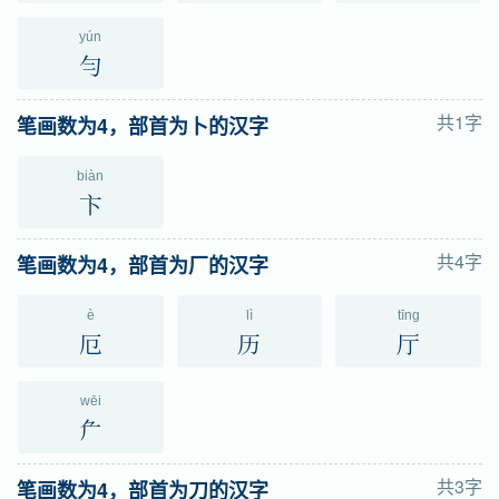
yún
勻
共1字
笔画数为4，部首为卜的汉字
biàn
卞
共4字
笔画数为4，部首为厂的汉字
è
lì
tīng
厄
历
厅
wēi
厃
共3字
笔画数为4，部首为刀的汉字