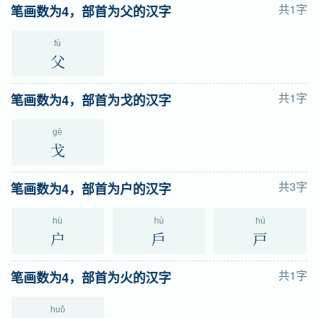
共1字
笔画数为4，部首为父的汉字
fù
父
共1字
笔画数为4，部首为戈的汉字
gē
戈
共3字
笔画数为4，部首为户的汉字
hù
hù
hù
户
戶
戸
共1字
笔画数为4，部首为火的汉字
huǒ