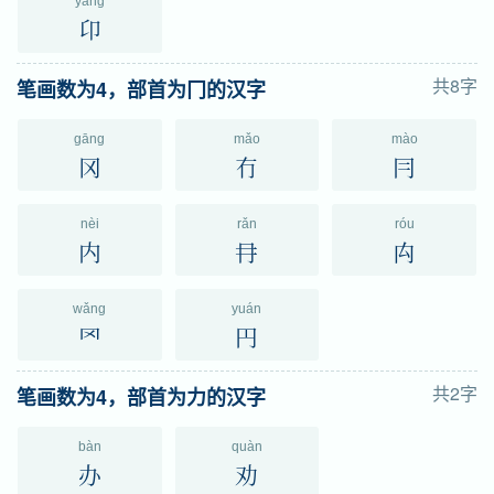
yǎng
卬
共8字
笔画数为4，部首为冂的汉字
gāng
mǎo
mào
冈
冇
冃
nèi
rǎn
róu
内
冄
禸
wǎng
yuán
罓
円
共2字
笔画数为4，部首为力的汉字
bàn
quàn
办
劝