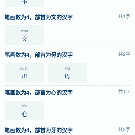
韦
共1字
笔画数为4，部首为文的汉字
wén
文
共2字
笔画数为4，部首为毋的汉字
guàn
wú
毌
毋
共1字
笔画数为4，部首为心的汉字
xīn
心
共2字
笔画数为4，部首为牙的汉字