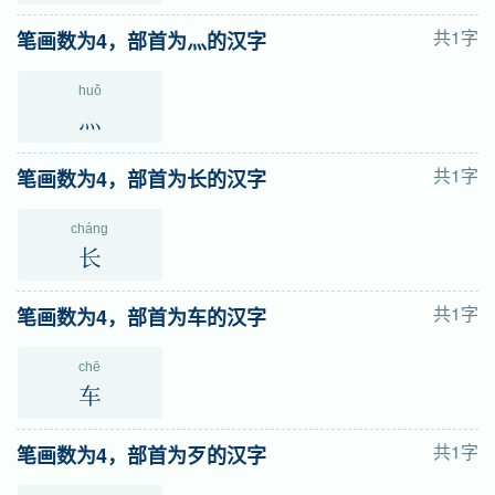
共1字
笔画数为4，部首为灬的汉字
huǒ
灬
共1字
笔画数为4，部首为长的汉字
cháng
长
共1字
笔画数为4，部首为车的汉字
chē
车
共1字
笔画数为4，部首为歹的汉字