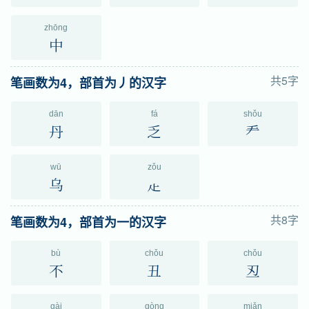
zhōng
中
共5字
笔画数为4，部首为丿的汉字
dān
fá
shǒu
丹
乏
龵
wū
zǒu
乌
龰
共8字
笔画数为4，部首为一的汉字
bù
chǒu
chǒu
不
丑
丒
gài
gòng
miǎn