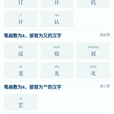
订
讣
讥
jì
rèn
计
认
共6字
笔画数为4，部首为又的汉字
fǎn
shōu
shuāng
反
収
双
xù
yǒu
zhǎo
㕛
友
㕚
共1字
笔画数为4，部首为艹的汉字
yì
艺