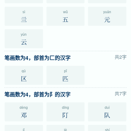
sì
wǔ
yuán
亖
五
元
yún
云
共2字
笔画数为4，部首为匚的汉字
qū
pǐ
区
匹
共7字
笔画数为4，部首为阝的汉字
dèng
dīng
duì
邓
䦺
队
jǐ
lè
shí