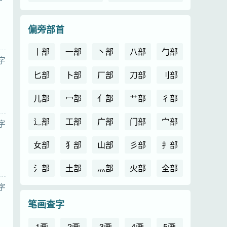
偏旁部首
丨部
一部
丶部
八部
勹部
字
匕部
卜部
厂部
刀部
刂部
儿部
冖部
亻部
艹部
彳部
辶部
工部
广部
门部
宀部
字
女部
犭部
山部
彡部
扌部
氵部
土部
灬部
火部
全部
字
笔画查字
1画
2画
3画
4画
5画