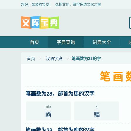
您好，亲爱的宝友！ 弘扬文化，筑牢传统文化之根
首页
字典查询
词典大全
首页
汉语字典
笔画数为28的字
笔画
笔画数为28，部首为馬的汉字
niè
xí
䯀
驨
笔画数为28，部首为鹿的汉字