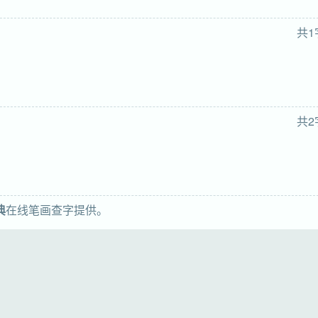
共1
共2
典
在线笔画查字提供。