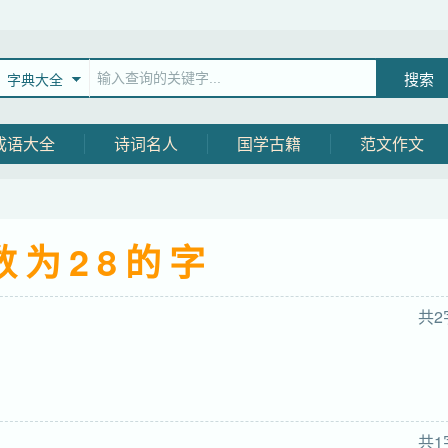
字典大全
成语大全
诗词名人
国学古籍
范文作文
数为28的字
共2
共1