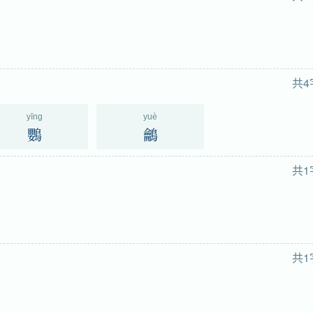
共4
yīng
yuè
鸚
鸙
共1
共1