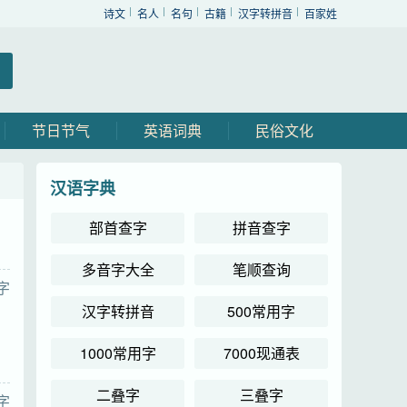
诗文
名人
名句
古籍
汉字转拼音
百家姓
节日节气
英语词典
民俗文化
汉语字典
部首查字
拼音查字
多音字大全
笔顺查询
字
汉字转拼音
500常用字
1000常用字
7000现通表
二叠字
三叠字
字