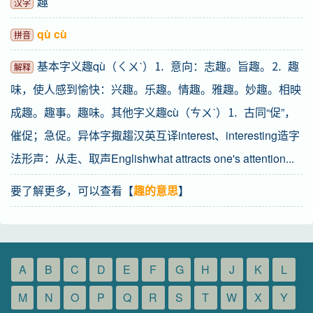
趣
汉字
qù cù
拼音
基本字义趣qù（ㄑㄨˋ）⒈ 意向：志趣。旨趣。⒉ 趣
解释
味，使人感到愉快：兴趣。乐趣。情趣。雅趣。妙趣。相映
成趣。趣事。趣味。其他字义趣cù（ㄘㄨˋ）⒈ 古同“促”，
催促；急促。异体字掫趨汉英互译interest、interesting造字
法形声：从走、取声Englishwhat attracts one's attention...
要了解更多，可以查看【
趣的意思
】
A
B
C
D
E
F
G
H
J
K
L
M
N
O
P
Q
R
S
T
W
X
Y