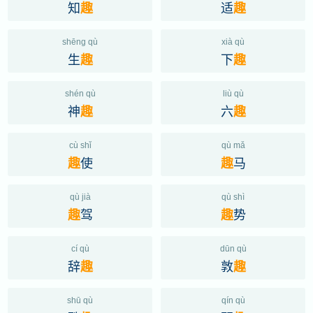
知
适
趣
趣
shēng qù
xià qù
生
下
趣
趣
shén qù
liù qù
神
六
趣
趣
cù shǐ
qù mǎ
使
马
趣
趣
qù jià
qù shì
驾
势
趣
趣
cí qù
dūn qù
辞
敦
趣
趣
shū qù
qín qù