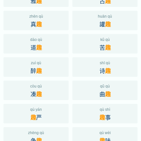
雅
古
趣
趣
zhēn qù
huān qù
真
讙
趣
趣
dào qù
kǔ qù
道
苦
趣
趣
zuì qù
shī qù
醉
诗
趣
趣
còu qù
qǔ qù
凑
曲
趣
趣
qù yán
qù shì
严
事
趣
趣
zhēng qù
qù wèi
争
味
趣
趣