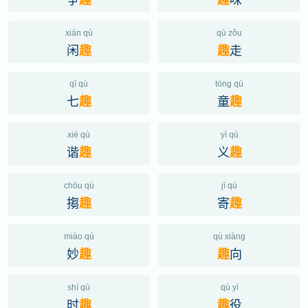
xián qù
qù zǒu
闲
走
趣
趣
qī qù
tóng qù
七
童
趣
趣
xié qù
yì qù
谐
义
趣
趣
chōu qù
jì qù
搊
寄
趣
趣
miào qù
qù xiàng
妙
向
趣
趣
shí qù
qù yì
时
役
趣
趣